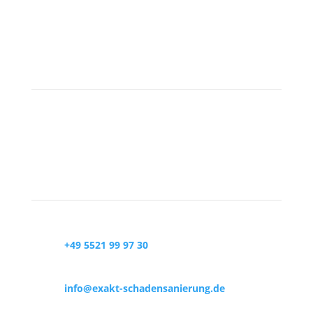
EXAKT- Schadensanierung
GmbH
Kontakt
zu uns

+49 5521 99 97 30

info@exakt-schadensanierung.de